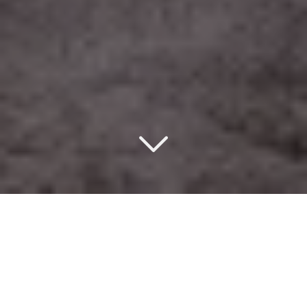
Un design d’intérieur
éco-responsable
au Pecq (78230)