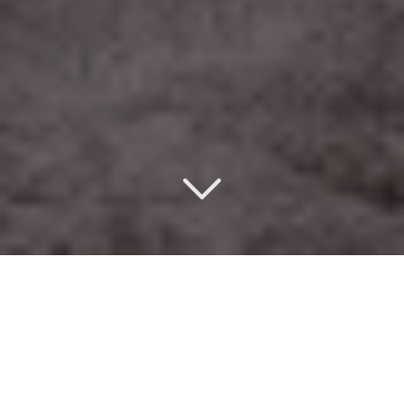
Un design d’intérieur
éco-responsable
à Versailles (78000)