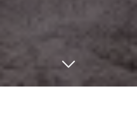
Un design d’intérieur
éco-responsable
à Annemasse (74100)