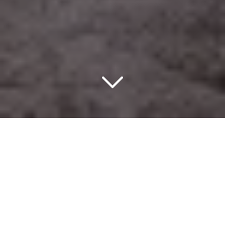
Un design d’intérieur
éco-responsable
à Saint-Cloud (92210)