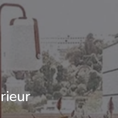
rieur
)