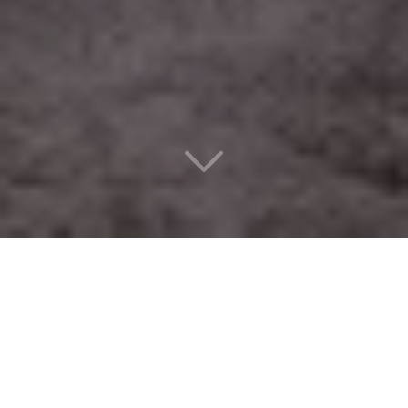
Un design d’intérieur
éco-responsable
à Montrouge (92120)