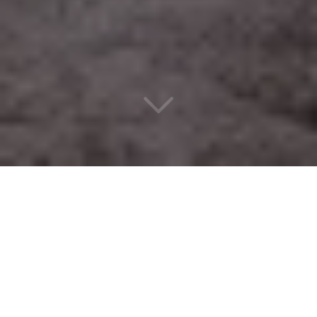
Un design d’intérieur
éco-responsable
à Clamart (92140)