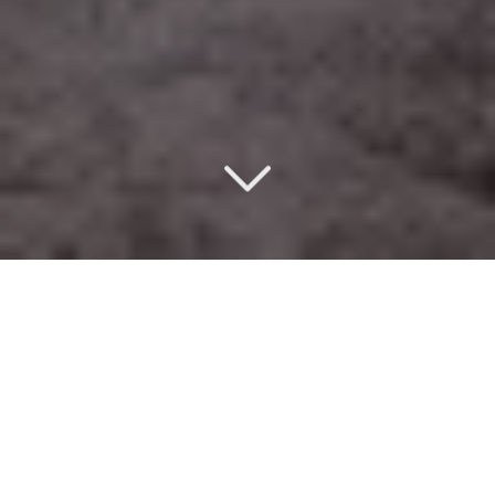
Un design d’intérieur
éco-responsable
à Cachan (94230)