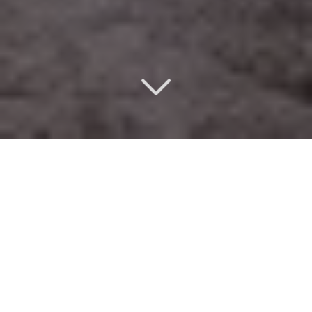
Un design d’intérieur
éco-responsable
à Versailles (78000)
Situé
à Versailles (78000)
, vous cherchez
un architecte