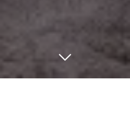
Un design d’intérieur
éco-responsable
à St Gervais (74170)