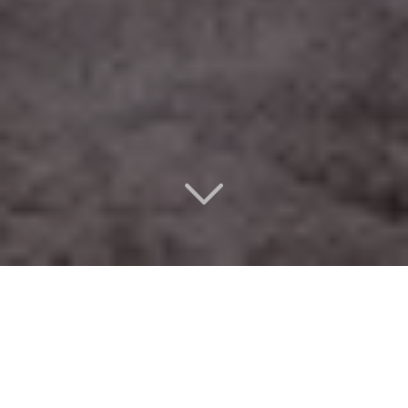
Un design d’intérieur
éco-responsable
à Créteil (94000)