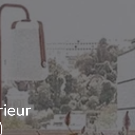
rieur
)