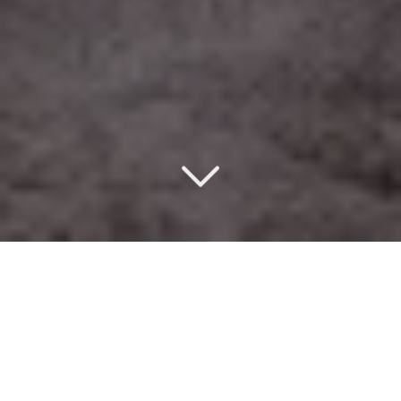
Un design d’intérieur
éco-responsable
à Annecy (74000)