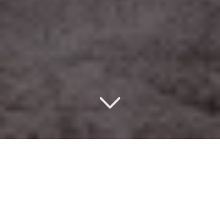
Un design d’intérieur
éco-responsable
à St Gervais (74170)