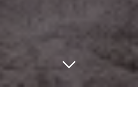
Un design d’intérieur
éco-responsable
à Châtillon (92320)