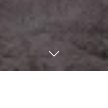
Un design d’intérieur
éco-responsable
à Bois-Colombes (92270)