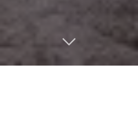
Un design d’intérieur
éco-responsable
au Pecq (78230)
Vous êtes à la recherche d'
une agence d’architecture