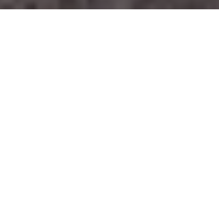
Un design d’intérieur
éco-responsable
à Paris 4e arrondissement
(75004)
Vous recherchez
une agence d’architecture d’intérieur
à
Paris 4e arrondissement (75004)
?
L’éducation environnementale des collaborateurs est un
levier essentiel pour garantir un impact positif dans chaque
projet. Chez Anemoa, nous mettons en place des
programmes de sensibilisation et de formation continue,
axés sur les enjeux écologiques et les meilleures pratiques
du secteur. Ces sessions permettent à notre équipe de