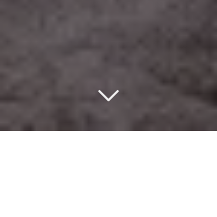
Un design d’intérieur
éco-responsable
à Neuilly-sur-Seine (92200)